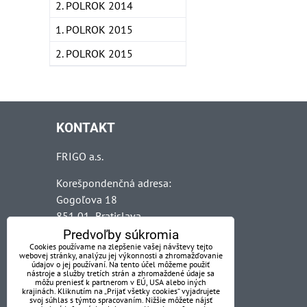
2. POLROK 2014
1. POLROK 2015
2. POLROK 2015
KONTAKT
FRIGO a.s.
Korešpondenčná adresa:
Gogoľova 18
851 01 Bratislava
Predvoľby súkromia
Cookies používame na zlepšenie vašej návštevy tejto
Kontaktná osoba:
webovej stránky, analýzu jej výkonnosti a zhromažďovanie
Alica Dostálová
údajov o jej používaní. Na tento účel môžeme použiť
nástroje a služby tretích strán a zhromaždené údaje sa
Telefón: 0903205804
môžu preniesť k partnerom v EÚ, USA alebo iných
krajinách. Kliknutím na „Prijať všetky cookies“ vyjadrujete
Mail: alica@dostalova.sk
svoj súhlas s týmto spracovaním. Nižšie môžete nájsť