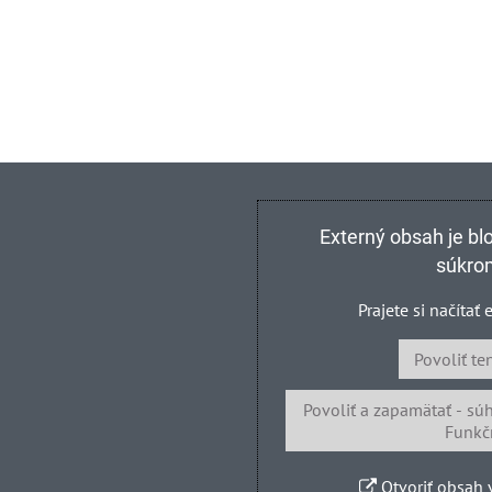
Externý obsah je b
súkro
Prajete si načítať
Povoliť te
Povoliť a zapamätať - sú
Funkč
Otvoriť obsah