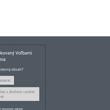
lokovaný Voľbami
mia
 externý obsah?
ntokrát
hlas s druhom cookie:
né
 v novom okne