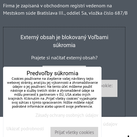
Firma je zapísaná v obchodnom registri vedenom na
Mestskom súde Bratislava III., oddiel Sa, vložka číslo 687/B
Externý obsah je blokovaný Voľbami
súkromia
Prajete si načítať externý obsah?
Povoliť tentokrát
Predvoľby súkromia
Cookies používame na zlepšenie vašej návštevy tejto
webovej stránky, analýzu jej výkonnosti a zhromažďovanie
Povoliť a zapamätať - súhlas s druhom cookie:
údajov o jej používaní. Na tento účel môžeme použiť
nástroje a služby tretích strán a zhromaždené údaje sa
Funkčné
môžu preniesť k partnerom v EÚ, USA alebo iných
krajinách. Kliknutím na „Prijať všetky cookies“ vyjadrujete
svoj súhlas s týmto spracovaním. Nižšie môžete nájsť
Otvoriť obsah v novom okne
podrobné informácie alebo upraviť svoje preferencie.
Zásady ochrany osobných údajov
Predvoľby súkromia
Zásady ochrany osobných údajov
Ukázať podrobnosti
Prijať všetky cookies